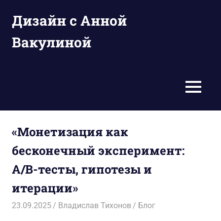
Перейти
Дизайн с Анной
к
содержимому
Вакулиной
Идеи
и
решения
МЕНЮ
для
идеального
ремонта
«Монетизация как
бесконечный эксперимент:
A/B-тесты, гипотезы и
итерации»
23.09.2025
Владислав Тихонов
Блог